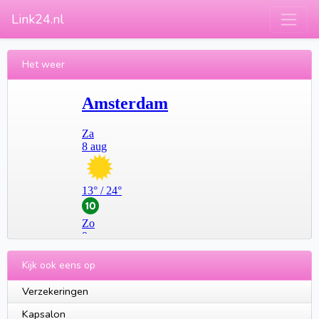
Link24.nl
Het weer
Kijk ook eens op
Verzekeringen
Kapsalon